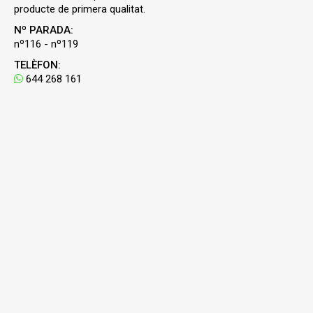
producte de primera qualitat.
Nº PARADA:
nº116 - nº119
TELÈFON:
644 268 161