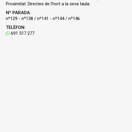
Proximitat. Directes de l'hort a la seva taula.
Nº PARADA:
nº129 - nº138 / nº141 - nº144 / nº146
TELÈFON:
691 517 277